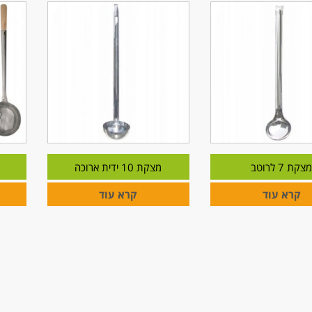
צקת 7 לרוטב
מצקת 10 ידית ארוכה
קרא עוד
קרא עוד